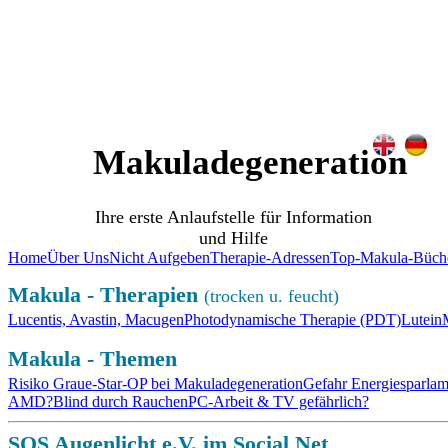
SOS Augenlicht e.V.
Vereinigung zur Erhaltung und Förderung
der Sehfähigkeit bei Makuladegeneration (AMD)
Makuladegeneration
Ihre erste Anlaufstelle für Information
und Hilfe
Home
Über Uns
Nicht Aufgeben
Therapie-Adressen
Top-Makula-Büch
Makula - Therapien
(trocken u. feucht)
Lucentis, Avastin, Macugen
Photodynamische Therapie (PDT)
Lutein
Makula - Themen
Risiko Graue-Star-OP bei Makuladegeneration
Gefahr Energiesparla
AMD?
Blind durch Rauchen
PC-Arbeit & TV gefährlich?
SOS Augenlicht e.V. im Social Net