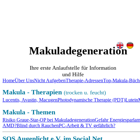
SOS Augenlicht e.V.
Vereinigung zur Erhaltung und Förderung
der Sehfähigkeit bei Makuladegeneration (AMD)
Makuladegeneration
Ihre erste Anlaufstelle für Information
und Hilfe
Home
Über Uns
Nicht Aufgeben
Therapie-Adressen
Top-Makula-Büch
Makula - Therapien
(trocken u. feucht)
Lucentis, Avastin, Macugen
Photodynamische Therapie (PDT)
Lutein
Makula - Themen
Risiko Graue-Star-OP bei Makuladegeneration
Gefahr Energiesparla
AMD?
Blind durch Rauchen
PC-Arbeit & TV gefährlich?
SOS Augenlicht e.V. im Social Net