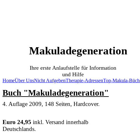
SOS Augenlicht e.V.
Vereinigung zur Erhaltung und Förderung
der Sehfähigkeit bei Makuladegeneration (AMD)
Makuladegeneration
Ihre erste Anlaufstelle für Information
und Hilfe
Home
Über Uns
Nicht Aufgeben
Therapie-Adressen
Top-Makula-Büch
Buch "Makuladegeneration"
4. Auflage 2009, 148 Seiten, Hardcover.
Euro 24,95
inkl. Versand innerhalb
Deutschlands.