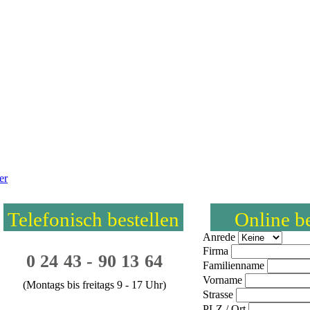
er
Telefonisch bestellen
Online be
Anrede
Firma
0 24 43 - 90 13 64
Familienname
Vorname
(Montags bis freitags 9 - 17 Uhr)
Strasse
PLZ / Ort