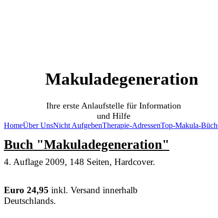
SOS Augenlicht e.V.
Vereinigung zur Erhaltung und Förderung
der Sehfähigkeit bei Makuladegeneration (AMD)
Makuladegeneration
Ihre erste Anlaufstelle für Information
und Hilfe
Home
Über Uns
Nicht Aufgeben
Therapie-Adressen
Top-Makula-Büch
Buch "Makuladegeneration"
4. Auflage 2009, 148 Seiten, Hardcover.
Euro 24,95
inkl. Versand innerhalb
Deutschlands.