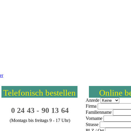
er
Telefonisch bestellen
Online be
Anrede
Firma
0 24 43 - 90 13 64
Familienname
Vorname
(Montags bis freitags 9 - 17 Uhr)
Strasse
PLZ / Ort