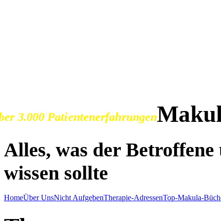
SOS Augenlicht e.V.
Vereinigung zur Erhaltu
der Sehfähigkeit bei Ma
Makul
ber 3.000 Patientenerfahrungen
Alles, was der Betroffen
wissen sollte
Home
Über Uns
Nicht Aufgeben
Therapie-Adressen
Top-Makula-Büch