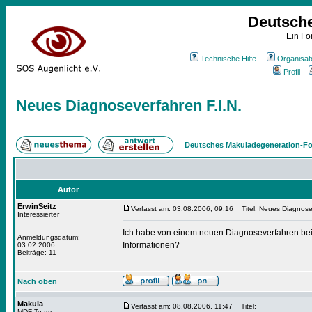
Deutsch
Ein Fo
Technische Hilfe
Organisat
Profil
Neues Diagnoseverfahren F.I.N.
Deutsches Makuladegeneration-Fo
Autor
ErwinSeitz
Verfasst am: 03.08.2006, 09:16
Titel: Neues Diagnosev
Interessierter
Ich habe von einem neuen Diagnoseverfahren bei 
Anmeldungsdatum:
Informationen?
03.02.2006
Beiträge: 11
Nach oben
Makula
Verfasst am: 08.08.2006, 11:47
Titel:
MDF-Team