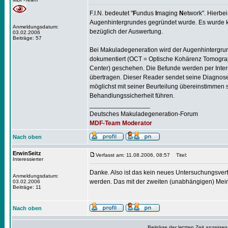
F.I.N. bedeutet "
F
undus
I
maging
N
etwork". Hierbe
Augenhintergrundes gegründet wurde. Es wurde k
Anmeldungsdatum:
bezüglich der Auswertung.
03.02.2006
Beiträge: 57
Bei Makuladegeneration wird der Augenhintergrund
dokumentiert (OCT = Optische Kohärenz Tomograp
Center) geschehen. Die Befunde werden per Inte
übertragen. Dieser Reader sendet seine Diagnos
möglichst mit seiner Beurteilung übereinstimmen s
Behandlungssicherheit führen.
_________________
Deutsches Makuladegeneration-Forum
MDF-Team Moderator
Nach oben
ErwinSeitz
Verfasst am: 11.08.2006, 08:57
Titel:
Interessierter
Danke. Also ist das kein neues Untersuchungsver
Anmeldungsdatum:
werden. Das mit der zweiten (unabhängigen) Meinu
03.02.2006
Beiträge: 11
Nach oben
Beiträge der letzten Zeit anzeigen