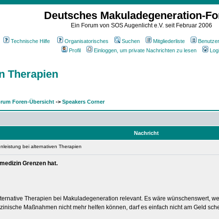
Deutsches Makuladegeneration-F
Ein Forum von SOS Augenlicht e.V. seit Februar 2006
Technische Hilfe
Organisatorisches
Suchen
Mitgliederliste
Benutze
Profil
Einloggen, um private Nachrichten zu lesen
Log
en Therapien
rum Foren-Übersicht
->
Speakers Corner
Nachricht
nleistung bei alternativen Therapien
lmedizin Grenzen hat.
alternative Therapien bei Makuladegeneration relevant. Es wäre wünschenswert, we
nische Maßnahmen nicht mehr helfen können, darf es einfach nicht am Geld scheit