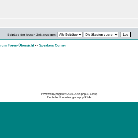
Beiträge der letzten Zeit anzeigen:
rum Foren-Übersicht
->
Speakers Corner
Powered by
phpBB
© 2001, 2005 phpBB Group
Deutsche Übersetzung von
phpBB.de