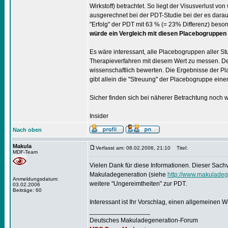
Wirkstoff) betrachtet. So liegt der Visusverlust vo
ausgerechnet bei der PDT-Studie bei der es darau
"Erfolg" der PDT mit 63 % (= 23% Differenz) beso
würde ein Vergleich mit diesen Placebogruppen 
Es wäre interessant, alle Placebogruppen aller 
Therapieverfahren mit diesem Wert zu messen. De
wissenschaftlich bewerten. Die Ergebnisse der Pla
gibt allein die "Streuung" der Placebogruppe einen 
Sicher finden sich bei näherer Betrachtung noch 
Insider
Nach oben
Makula
Verfasst am: 08.02.2006, 21:10
Titel:
MDF-Team
Vielen Dank für diese Informationen. Dieser Sachv
Makuladegeneration (siehe
http://www.makulade
Anmeldungsdatum:
weitere "Ungereimtheiten" zur PDT.
03.02.2006
Beiträge: 60
Interessant ist Ihr Vorschlag, einen allgemeinen 
_________________
Deutsches Makuladegeneration-Forum