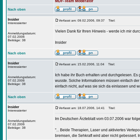
MDF-Team Moderator
Nach oben
Insider
Verfasst am: 09.02.2006, 09:37
Titel:
Interessierter
Vielen Dank für Ihren Hinweis - werde ich mir dur
Anmeldungsdatum:
07.02.2006
Beiträge: 38
Insider
Nach oben
Insider
Verfasst am: 15.02.2006, 11:04
Titel:
Interessierter
Ich habe ihr Buch erhalten und durchgelesen. Es g
Anmeldungsdatum:
wusste. Solche Informationen müssen einfach der
07.02.2006
Beiträge: 38
einfach nicht, auf was sie sich da einlassen und
Nach oben
Insider
Verfasst am: 18.07.2006, 14:41
Titel:
Interessierter
Im Deutschen Ärzteblatt vom 03.07.2006 war folg
Anmeldungsdatum:
07.02.2006
Beiträge: 38
"... Beide Therapien, Laser und aktiviertes Verte
bremsen, die Sehkraft wird aber nicht gebessert. 