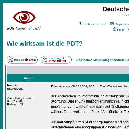
Deutsch
Ein Fo
Technische Hilfe
Organisat
Profil
Wie wirksam ist die PDT?
Deutsches Makuladegeneration-Fo
Autor
Insider
Verfasst am: 08.02.2006, 10:54
Titel: Wie wirksam ist
Interessierter
Bei Recherchen im Internet bin ich auf folgende S
Anmeldungsdatum:
(
Achtung
: Dieser Link funktioniert manchmal nich
07.02.2006
Beiträge: 38
Empfehlungen" wählen" und dann auf "Stellungnah
wählen. Dann weiter zum Punkt "Ausführlicher Text.
Die dort aufgeführten Studienergebnisse sind seh
verschiedenen Placebogruppen (Gruppe von Betro