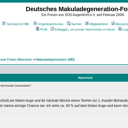
Deutsches Makuladegeneration-F
Ein Forum von SOS Augenlicht e.V. seit Februar 2006
Technische Hilfe
Organisatorisches
Suchen
Mitgliederliste
Benutze
Profil
Einloggen, um private Nachrichten zu lesen
Log
rum Foren-Übersicht
->
Makuladegeneration (MD)
Nachricht
mit Avastin behandeln?
schluß am linken Auge und für nächste Woche einen Termin zur 1. Avastin Behandl
in meine einzige Chance sei. Ich sehe ca. 40 % auf dem linken Auge und kann mic