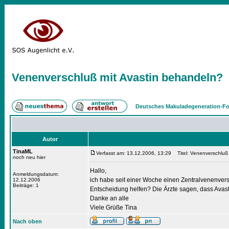
Venenverschluß mit Avastin behandeln?
Deutsches Makuladegeneration-Fo
Autor
TinaML
Verfasst am: 13.12.2006, 13:29
Titel: Venenverschluß 
noch neu hier
Hallo,
Anmeldungsdatum:
ich habe seit einer Woche einen Zentralvenenver
12.12.2006
Beiträge: 1
Entscheidung helfen? Die Ärzte sagen, dass Avast
Danke an alle
Viele Grüße Tina
Nach oben