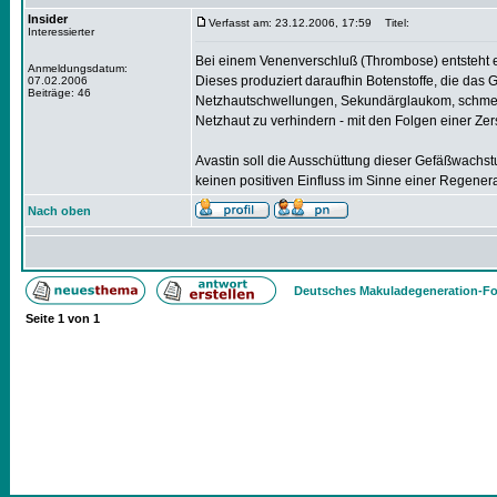
Insider
Verfasst am: 23.12.2006, 17:59
Titel:
Interessierter
Bei einem Venenverschluß (Thrombose) entsteht 
Anmeldungsdatum:
Dieses produziert daraufhin Botenstoffe, die das
07.02.2006
Beiträge: 46
Netzhautschwellungen, Sekundärglaukom, schmerzh
Netzhaut zu verhindern - mit den Folgen einer Ze
Avastin soll die Ausschüttung dieser Gefäßwachst
keinen positiven Einfluss im Sinne einer Regener
Nach oben
Deutsches Makuladegeneration-Fo
Seite
1
von
1