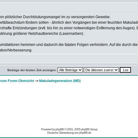
ein plötzlicher Durchblutungsmangel im zu versorgenden Gewebe.
 Gefäßwachstum fördern sollen - ähnlich den Vorgängen bei einer feuchten Makula
afte Entzündungen (evtl. bis hin zu einer notwendigen Entfernung des Auges). B
rstörung größerer Netzhautbereiche (Lasernarben).
umsfaktoren hemmen und dadurch die fatalen Folgen verhindern. Auf die durch die
ation/Verbesserung.
Beiträge der letzten Zeit anzeigen:
rum Foren-Übersicht
->
Makuladegeneration (MD)
Powered by
phpBB
© 2001, 2005 phpBB Group
Deutsche Übersetzung von
phpBB.de