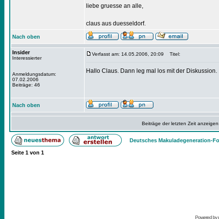
liebe gruesse an alle,
claus aus duesseldorf.
Nach oben
Insider
Verfasst am: 14.05.2006, 20:09
Titel:
Interessierter
Hallo Claus. Dann leg mal los mit der Diskussion.
Anmeldungsdatum:
07.02.2006
Beiträge: 46
Nach oben
Beiträge der letzten Zeit anzeigen
Deutsches Makuladegeneration-Fo
Seite
1
von
1
Powered by