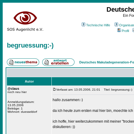
Deutsch
Ein Fo
Technische Hilfe
Organisat
Profil
begruessung:-)
Deutsches Makuladegeneration-Fo
Autor
@claus
Verfasst am: 13.05.2006, 21:01
Titel: begruessung:-)
noch neu hier
hallo zusammen:-)
Anmeldungsdatum:
13.05.2006
Beiträge: 1
da ich heute zum ersten mal hier bin, moechte ich 
Wohnort: duesseldorf
ich hoffe, hier weiterzukommen mit meiner "trock
diskutieren:-))