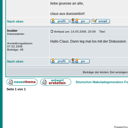
liebe gruesse an alle,
claus aus duesseldorf.
Nach oben
Insider
Verfasst am: 14.05.2006, 20:09
Titel:
Interessierter
Hallo Claus. Dann leg mal los mit der Diskussion.
Anmeldungsdatum:
07.02.2006
Beiträge: 46
Nach oben
Beiträge der letzten Zeit anzeigen
Deutsches Makuladegeneration-Fo
Seite
1
von
1
Powered by