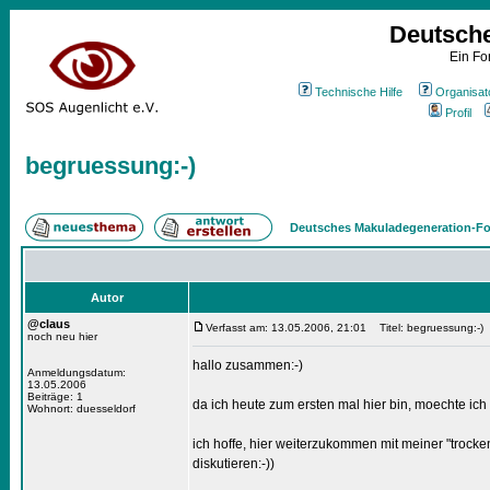
Deutsch
Ein Fo
Technische Hilfe
Organisat
Profil
begruessung:-)
Deutsches Makuladegeneration-Fo
Autor
@claus
Verfasst am: 13.05.2006, 21:01
Titel: begruessung:-)
noch neu hier
hallo zusammen:-)
Anmeldungsdatum:
13.05.2006
Beiträge: 1
da ich heute zum ersten mal hier bin, moechte ich 
Wohnort: duesseldorf
ich hoffe, hier weiterzukommen mit meiner "trock
diskutieren:-))