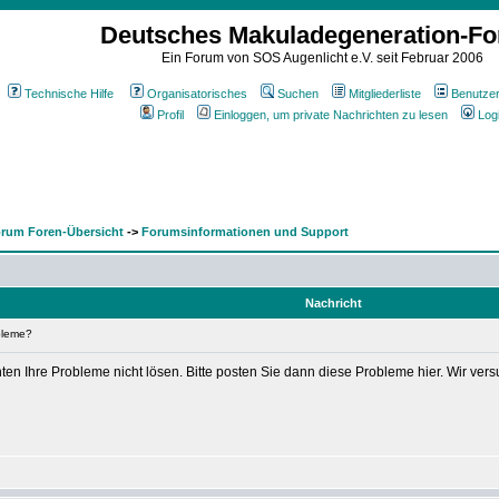
Deutsches Makuladegeneration-F
Ein Forum von SOS Augenlicht e.V. seit Februar 2006
Technische Hilfe
Organisatorisches
Suchen
Mitgliederliste
Benutze
Profil
Einloggen, um private Nachrichten zu lesen
Log
rum Foren-Übersicht
->
Forumsinformationen und Support
Nachricht
bleme?
n Ihre Probleme nicht lösen. Bitte posten Sie dann diese Probleme hier. Wir versu