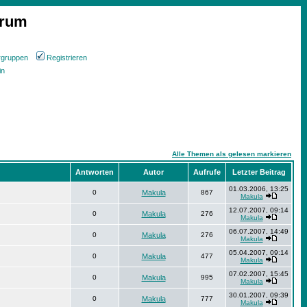
orum
rgruppen
Registrieren
in
Alle Themen als gelesen markieren
Antworten
Autor
Aufrufe
Letzter Beitrag
01.03.2006, 13:25
0
Makula
867
Makula
12.07.2007, 09:14
0
Makula
276
Makula
06.07.2007, 14:49
0
Makula
276
Makula
05.04.2007, 09:14
0
Makula
477
Makula
07.02.2007, 15:45
0
Makula
995
Makula
30.01.2007, 09:39
0
Makula
777
Makula