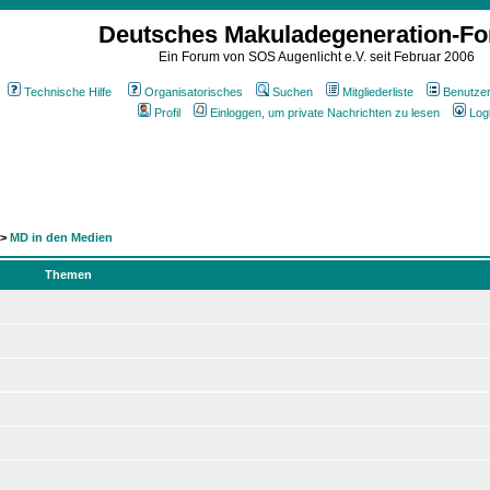
Deutsches Makuladegeneration-F
Ein Forum von SOS Augenlicht e.V. seit Februar 2006
Technische Hilfe
Organisatorisches
Suchen
Mitgliederliste
Benutze
Profil
Einloggen, um private Nachrichten zu lesen
Log
->
MD in den Medien
Themen