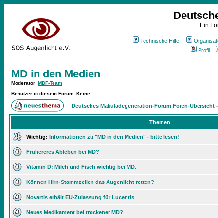
Deutsch
Ein Fo
Technische Hilfe
Organisat
Profil
MD in den Medien
Moderator
:
MDF-Team
Benutzer in diesem Forum: Keine
Deutsches Makuladegeneration-Forum Foren-Übersicht
Themen
Wichtig:
Informationen zu "MD in den Medien" - bitte lesen!
Frühereres Ableben bei MD?
Vitamin D: Milch und Fisch wichtig bei MD.
Können Hirn-Stammzellen das Augenlicht retten?
Novartis erhält EU-Zulassung für Lucentis
Neues Medikament bei trockener MD?