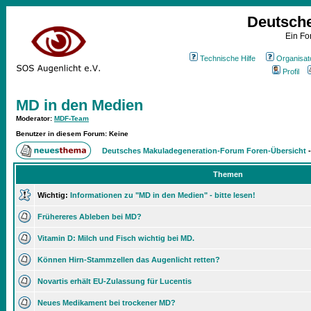
Deutsch
Ein Fo
Technische Hilfe
Organisat
Profil
MD in den Medien
Moderator
:
MDF-Team
Benutzer in diesem Forum: Keine
Deutsches Makuladegeneration-Forum Foren-Übersicht
Themen
Wichtig:
Informationen zu "MD in den Medien" - bitte lesen!
Frühereres Ableben bei MD?
Vitamin D: Milch und Fisch wichtig bei MD.
Können Hirn-Stammzellen das Augenlicht retten?
Novartis erhält EU-Zulassung für Lucentis
Neues Medikament bei trockener MD?