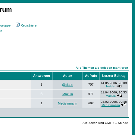
orum
rgruppen
Registrieren
in
Alle Themen als gelesen markieren
Antworten
Autor
Aufrufe
Letzter Beitrag
14.05.2006, 20:09
1
@claus
757
Insider
11.04.2006, 20:53
0
Makula
671
Makula
08.03.2006, 20:48
1
Medizinmann
607
Medizinmann
Alle Zeiten sind GMT + 1 Stunde