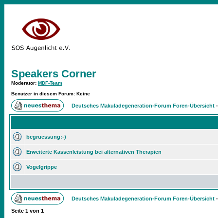
Speakers Corner
Moderator
:
MDF-Team
Benutzer in diesem Forum: Keine
Deutsches Makuladegeneration-Forum Foren-Übersicht
begruessung:-)
Erweiterte Kassenleistung bei alternativen Therapien
Vogelgrippe
Deutsches Makuladegeneration-Forum Foren-Übersicht
Seite
1
von
1