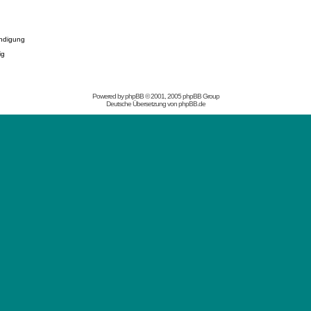
ndigung
ig
Powered by
phpBB
© 2001, 2005 phpBB Group
Deutsche Übersetzung von
phpBB.de