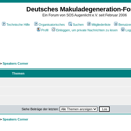
Deutsches Makuladegeneration-F
Ein Forum von SOS Augenlicht e.V. seit Februar 2006
Technische Hilfe
Organisatorisches
Suchen
Mitgliederliste
Benutze
Profil
Einloggen, um private Nachrichten zu lesen
Log
->
Speakers Corner
Themen
Siehe Beiträge der letzten:
->
Speakers Corner