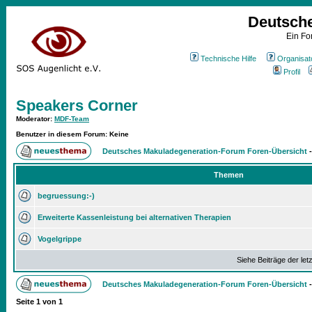
Deutsch
Ein Fo
Technische Hilfe
Organisat
Profil
Speakers Corner
Moderator
:
MDF-Team
Benutzer in diesem Forum: Keine
Deutsches Makuladegeneration-Forum Foren-Übersicht
Themen
begruessung:-)
Erweiterte Kassenleistung bei alternativen Therapien
Vogelgrippe
Siehe Beiträge der let
Deutsches Makuladegeneration-Forum Foren-Übersicht
Seite
1
von
1