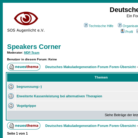
Deutsch
Ein Fo
Technische Hilfe
Organisat
Profil
Speakers Corner
Moderator
:
MDF-Team
Benutzer in diesem Forum: Keine
Deutsches Makuladegeneration-Forum Foren-Übersicht
Themen
begruessung:-)
Erweiterte Kassenleistung bei alternativen Therapien
Vogelgrippe
Siehe Beiträge der let
Deutsches Makuladegeneration-Forum Foren-Übersicht
Seite
1
von
1