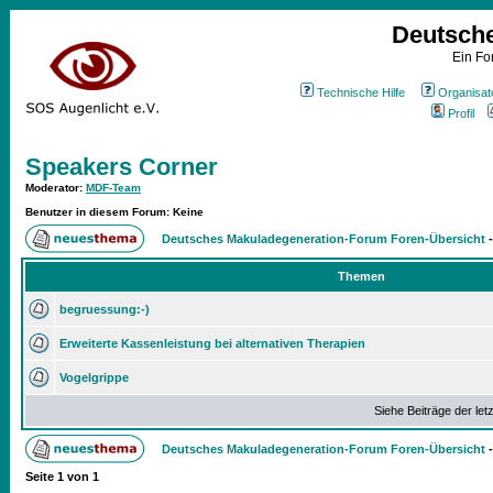
Deutsch
Ein Fo
Technische Hilfe
Organisat
Profil
Speakers Corner
Moderator
:
MDF-Team
Benutzer in diesem Forum: Keine
Deutsches Makuladegeneration-Forum Foren-Übersicht
Themen
begruessung:-)
Erweiterte Kassenleistung bei alternativen Therapien
Vogelgrippe
Siehe Beiträge der let
Deutsches Makuladegeneration-Forum Foren-Übersicht
Seite
1
von
1