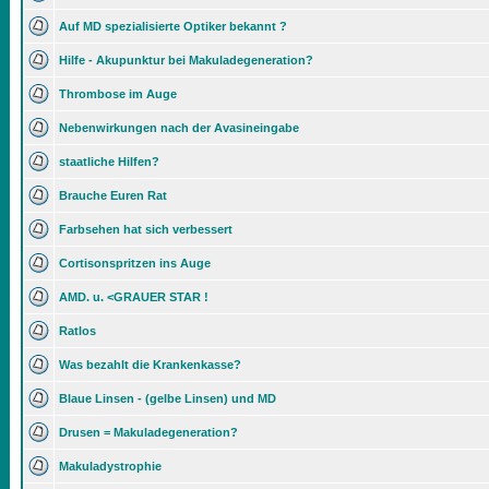
Auf MD spezialisierte Optiker bekannt ?
Hilfe - Akupunktur bei Makuladegeneration?
Thrombose im Auge
Nebenwirkungen nach der Avasineingabe
staatliche Hilfen?
Brauche Euren Rat
Farbsehen hat sich verbessert
Cortisonspritzen ins Auge
AMD. u. <GRAUER STAR !
Ratlos
Was bezahlt die Krankenkasse?
Blaue Linsen - (gelbe Linsen) und MD
Drusen = Makuladegeneration?
Makuladystrophie