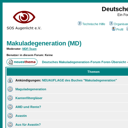
Deutsch
Ein Fo
Technische Hilfe
Organisat
Profil
Makuladegeneration (MD)
Moderator
:
MDF-Team
Benutzer in diesem Forum: Keine
Deutsches Makuladegeneration-Forum Foren-Übersicht
Themen
Ankündigungen:
NEUAUFLAGE des Buches "Makuladegeneration"
Maguladegeneration
Kantenfiltergläser
AMD und Rente?
Avastin
Aus für Avastin?