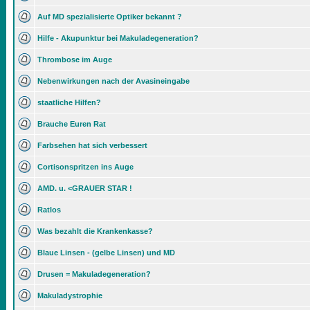
Auf MD spezialisierte Optiker bekannt ?
Hilfe - Akupunktur bei Makuladegeneration?
Thrombose im Auge
Nebenwirkungen nach der Avasineingabe
staatliche Hilfen?
Brauche Euren Rat
Farbsehen hat sich verbessert
Cortisonspritzen ins Auge
AMD. u. <GRAUER STAR !
Ratlos
Was bezahlt die Krankenkasse?
Blaue Linsen - (gelbe Linsen) und MD
Drusen = Makuladegeneration?
Makuladystrophie