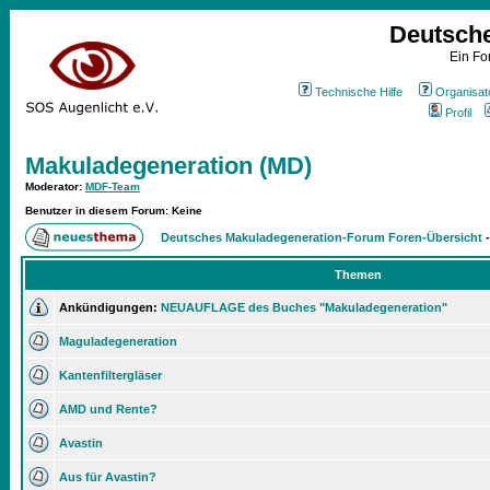
Deutsch
Ein Fo
Technische Hilfe
Organisat
Profil
Makuladegeneration (MD)
Moderator
:
MDF-Team
Benutzer in diesem Forum: Keine
Deutsches Makuladegeneration-Forum Foren-Übersicht
Themen
Ankündigungen:
NEUAUFLAGE des Buches "Makuladegeneration"
Maguladegeneration
Kantenfiltergläser
AMD und Rente?
Avastin
Aus für Avastin?