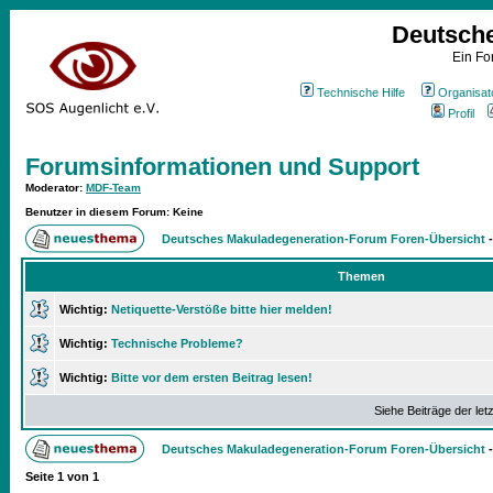
Deutsch
Ein Fo
Technische Hilfe
Organisat
Profil
Forumsinformationen und Support
Moderator
:
MDF-Team
Benutzer in diesem Forum: Keine
Deutsches Makuladegeneration-Forum Foren-Übersicht
Themen
Wichtig:
Netiquette-Verstöße bitte hier melden!
Wichtig:
Technische Probleme?
Wichtig:
Bitte vor dem ersten Beitrag lesen!
Siehe Beiträge der let
Deutsches Makuladegeneration-Forum Foren-Übersicht
Seite
1
von
1