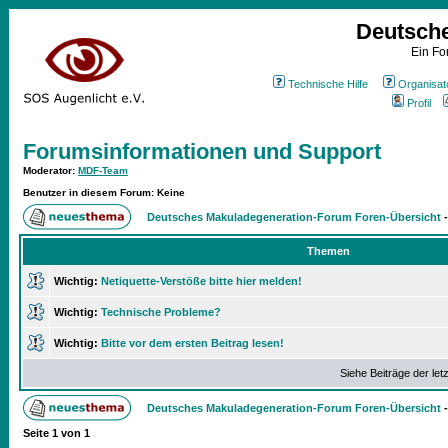
Deutsch
Ein Fo
Technische Hilfe
Organisat
Profil
Forumsinformationen und Support
Moderator
:
MDF-Team
Benutzer in diesem Forum: Keine
Deutsches Makuladegeneration-Forum Foren-Übersicht
Themen
Wichtig:
Netiquette-Verstöße bitte hier melden!
Wichtig:
Technische Probleme?
Wichtig:
Bitte vor dem ersten Beitrag lesen!
Siehe Beiträge der let
Deutsches Makuladegeneration-Forum Foren-Übersicht
Seite
1
von
1