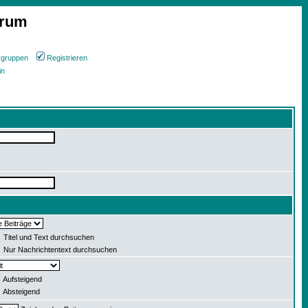
orum
rgruppen
Registrieren
in
Titel und Text durchsuchen
Nur Nachrichtentext durchsuchen
Aufsteigend
Absteigend