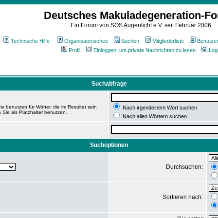
Deutsches Makuladegeneration-F
Ein Forum von SOS Augenlicht e.V. seit Februar 2006
Technische Hilfe
Organisatorisches
Suchen
Mitgliederliste
Benutze
Profil
Einloggen, um private Nachrichten zu lesen
Log
Suchabfrage
e benutzen für Wörter, die im Resultat sein
Nach irgendeinem Wort suchen
 Sie als Platzhalter benutzen.
Nach allen Wörtern suchen
Suchoptionen
Durchsuchen:
Sortieren nach: