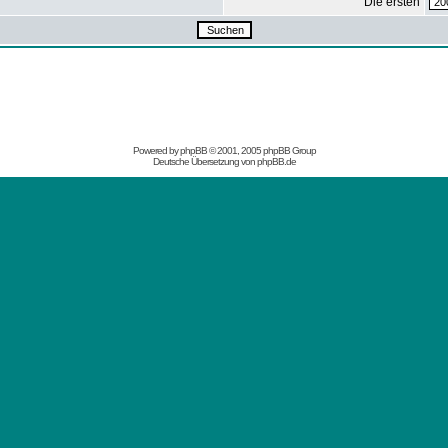
Die ersten
Powered by
phpBB
© 2001, 2005 phpBB Group
Deutsche Übersetzung von
phpBB.de