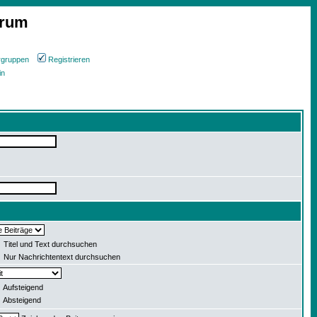
orum
rgruppen
Registrieren
in
Titel und Text durchsuchen
Nur Nachrichtentext durchsuchen
Aufsteigend
Absteigend