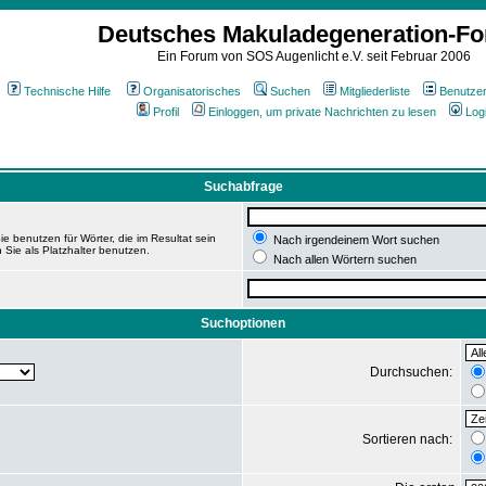
Deutsches Makuladegeneration-F
Ein Forum von SOS Augenlicht e.V. seit Februar 2006
Technische Hilfe
Organisatorisches
Suchen
Mitgliederliste
Benutze
Profil
Einloggen, um private Nachrichten zu lesen
Log
Suchabfrage
e benutzen für Wörter, die im Resultat sein
Nach irgendeinem Wort suchen
 Sie als Platzhalter benutzen.
Nach allen Wörtern suchen
Suchoptionen
Durchsuchen:
Sortieren nach: