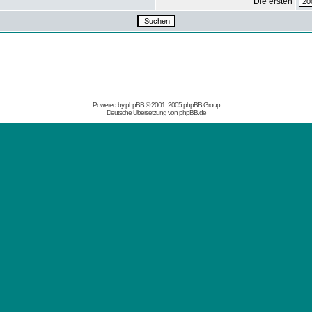
Die ersten
Powered by
phpBB
© 2001, 2005 phpBB Group
Deutsche Übersetzung von
phpBB.de