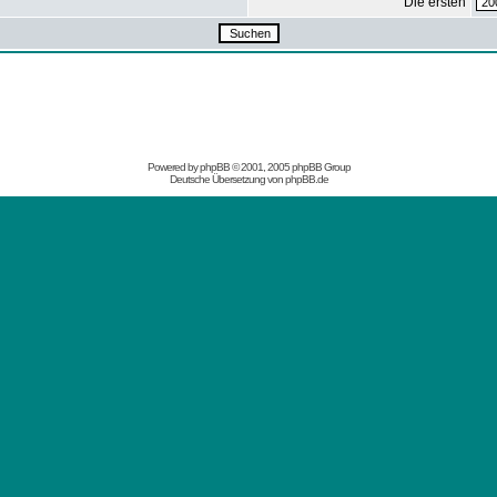
Die ersten
Powered by
phpBB
© 2001, 2005 phpBB Group
Deutsche Übersetzung von
phpBB.de