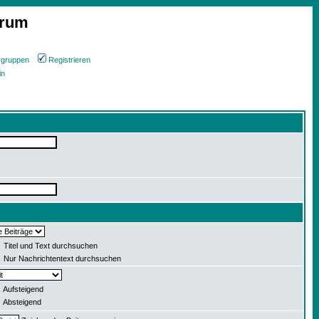
orum
rgruppen
Registrieren
in
Titel und Text durchsuchen
Nur Nachrichtentext durchsuchen
Aufsteigend
Absteigend