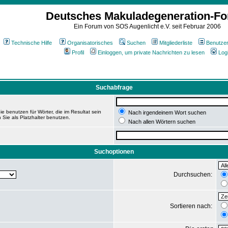
Deutsches Makuladegeneration-F
Ein Forum von SOS Augenlicht e.V. seit Februar 2006
Technische Hilfe
Organisatorisches
Suchen
Mitgliederliste
Benutze
Profil
Einloggen, um private Nachrichten zu lesen
Log
Suchabfrage
e benutzen für Wörter, die im Resultat sein
Nach irgendeinem Wort suchen
 Sie als Platzhalter benutzen.
Nach allen Wörtern suchen
Suchoptionen
Durchsuchen:
Sortieren nach: