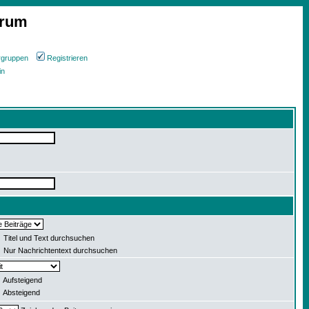
orum
rgruppen
Registrieren
in
Titel und Text durchsuchen
Nur Nachrichtentext durchsuchen
Aufsteigend
Absteigend