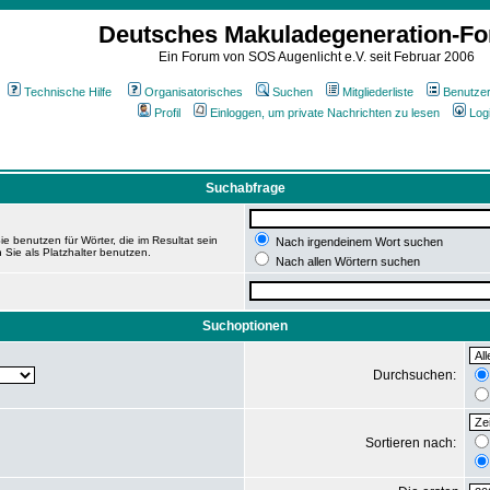
Deutsches Makuladegeneration-F
Ein Forum von SOS Augenlicht e.V. seit Februar 2006
Technische Hilfe
Organisatorisches
Suchen
Mitgliederliste
Benutze
Profil
Einloggen, um private Nachrichten zu lesen
Log
Suchabfrage
e benutzen für Wörter, die im Resultat sein
Nach irgendeinem Wort suchen
 Sie als Platzhalter benutzen.
Nach allen Wörtern suchen
Suchoptionen
Durchsuchen:
Sortieren nach: