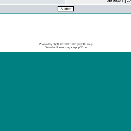
Die ersten
Powered by
phpBB
© 2001, 2005 phpBB Group
Deutsche Übersetzung von
phpBB.de