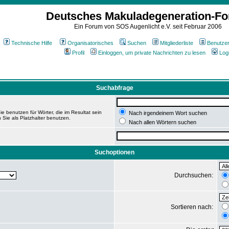
Deutsches Makuladegeneration-F
Ein Forum von SOS Augenlicht e.V. seit Februar 2006
Technische Hilfe
Organisatorisches
Suchen
Mitgliederliste
Benutze
Profil
Einloggen, um private Nachrichten zu lesen
Log
Suchabfrage
e benutzen für Wörter, die im Resultat sein
Nach irgendeinem Wort suchen
 Sie als Platzhalter benutzen.
Nach allen Wörtern suchen
Suchoptionen
Durchsuchen:
Sortieren nach: