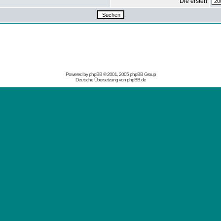
Die ersten
Powered by
phpBB
© 2001, 2005 phpBB Group
Deutsche Übersetzung von
phpBB.de