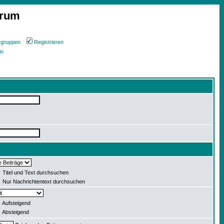
orum
rgruppen
Registrieren
in
Titel und Text durchsuchen
Nur Nachrichtentext durchsuchen
Aufsteigend
Absteigend