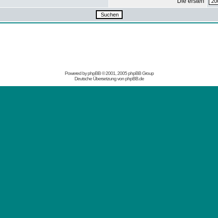
Die ersten
Powered by
phpBB
© 2001, 2005 phpBB Group
Deutsche Übersetzung von
phpBB.de