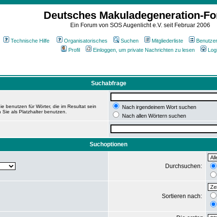
Deutsches Makuladegeneration-F
Ein Forum von SOS Augenlicht e.V. seit Februar 2006
Technische Hilfe
Organisatorisches
Suchen
Mitgliederliste
Benutze
Profil
Einloggen, um private Nachrichten zu lesen
Log
Suchabfrage
e benutzen für Wörter, die im Resultat sein
Nach irgendeinem Wort suchen
 Sie als Platzhalter benutzen.
Nach allen Wörtern suchen
Suchoptionen
Durchsuchen:
Sortieren nach: