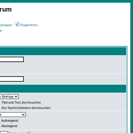
orum
rgruppen
Registrieren
in
Titel und Text durchsuchen
Nur Nachrichtentext durchsuchen
Aufsteigend
Absteigend