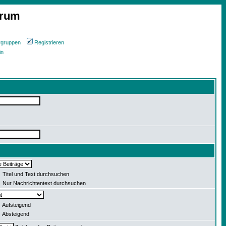
orum
rgruppen
Registrieren
in
Titel und Text durchsuchen
Nur Nachrichtentext durchsuchen
Aufsteigend
Absteigend