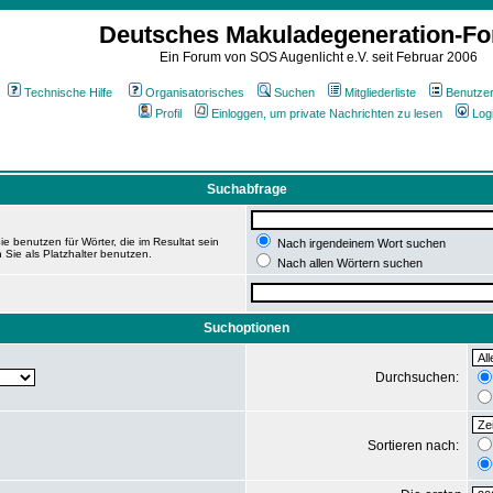
Deutsches Makuladegeneration-F
Ein Forum von SOS Augenlicht e.V. seit Februar 2006
Technische Hilfe
Organisatorisches
Suchen
Mitgliederliste
Benutze
Profil
Einloggen, um private Nachrichten zu lesen
Log
Suchabfrage
e benutzen für Wörter, die im Resultat sein
Nach irgendeinem Wort suchen
 Sie als Platzhalter benutzen.
Nach allen Wörtern suchen
Suchoptionen
Durchsuchen:
Sortieren nach: