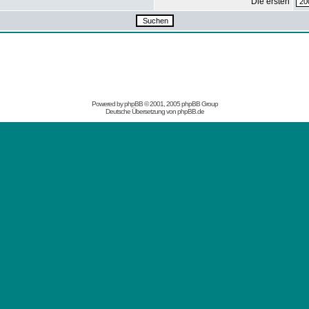
Die ersten
Powered by
phpBB
© 2001, 2005 phpBB Group
Deutsche Übersetzung von
phpBB.de