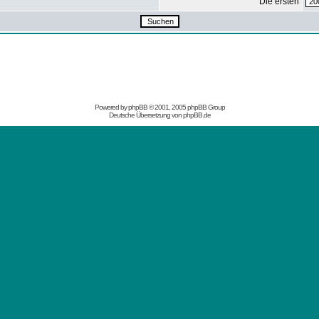
Die ersten
Powered by
phpBB
© 2001, 2005 phpBB Group
Deutsche Übersetzung von
phpBB.de