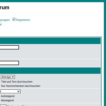
orum
rgruppen
Registrieren
in
Titel und Text durchsuchen
Nur Nachrichtentext durchsuchen
Aufsteigend
Absteigend