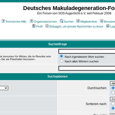
Deutsches Makuladegeneration-F
Ein Forum von SOS Augenlicht e.V. seit Februar 2006
Technische Hilfe
Organisatorisches
Suchen
Mitgliederliste
Benutze
Profil
Einloggen, um private Nachrichten zu lesen
Log
Suchabfrage
e benutzen für Wörter, die im Resultat sein
Nach irgendeinem Wort suchen
 Sie als Platzhalter benutzen.
Nach allen Wörtern suchen
Suchoptionen
Durchsuchen:
Sortieren nach: