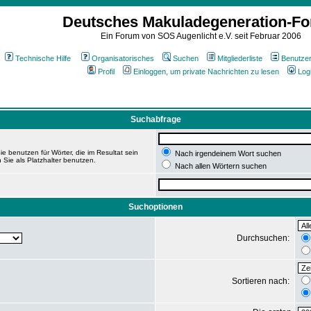
Deutsches Makuladegeneration-F
Ein Forum von SOS Augenlicht e.V. seit Februar 2006
Technische Hilfe
Organisatorisches
Suchen
Mitgliederliste
Benutze
Profil
Einloggen, um private Nachrichten zu lesen
Log
Suchabfrage
e benutzen für Wörter, die im Resultat sein
Nach irgendeinem Wort suchen
 Sie als Platzhalter benutzen.
Nach allen Wörtern suchen
Suchoptionen
Durchsuchen:
Sortieren nach: