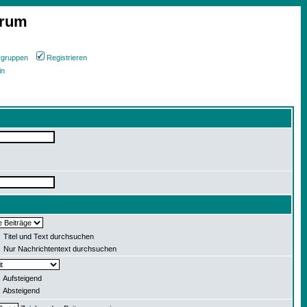
orum
rgruppen
Registrieren
in
Titel und Text durchsuchen
Nur Nachrichtentext durchsuchen
Aufsteigend
Absteigend