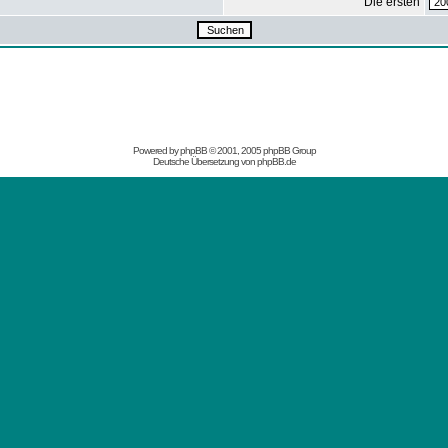
Die ersten
Powered by
phpBB
© 2001, 2005 phpBB Group
Deutsche Übersetzung von
phpBB.de