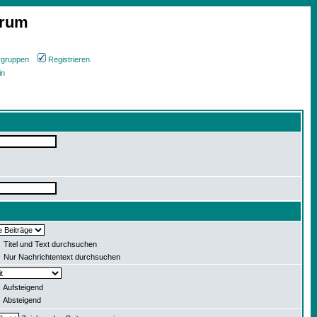
orum
rgruppen
Registrieren
in
Titel und Text durchsuchen
Nur Nachrichtentext durchsuchen
Aufsteigend
Absteigend