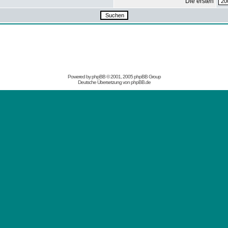
Die ersten
Powered by
phpBB
© 2001, 2005 phpBB Group
Deutsche Übersetzung von
phpBB.de