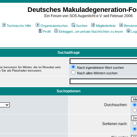
Deutsches Makuladegeneration-F
Ein Forum von SOS Augenlicht e.V. seit Februar 2006
Technische Hilfe
Organisatorisches
Suchen
Mitgliederliste
Benutze
Profil
Einloggen, um private Nachrichten zu lesen
Log
Suchabfrage
e benutzen für Wörter, die im Resultat sein
Nach irgendeinem Wort suchen
 Sie als Platzhalter benutzen.
Nach allen Wörtern suchen
Suchoptionen
Durchsuchen:
Sortieren nach: