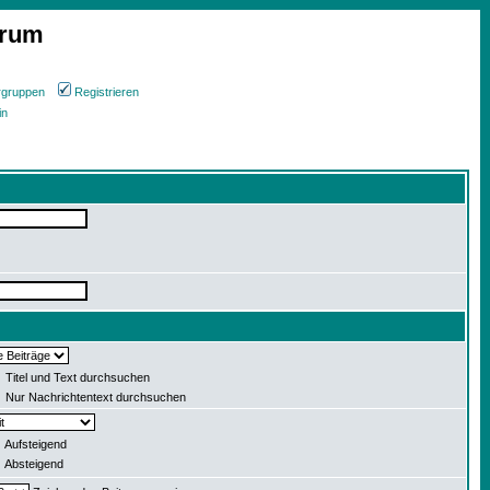
orum
rgruppen
Registrieren
in
Titel und Text durchsuchen
Nur Nachrichtentext durchsuchen
Aufsteigend
Absteigend