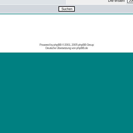
Die ersten
Powered by
phpBB
© 2001, 2005 phpBB Group
Deutsche Übersetzung von
phpBB.de