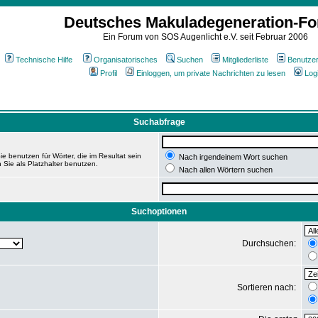
Deutsches Makuladegeneration-F
Ein Forum von SOS Augenlicht e.V. seit Februar 2006
Technische Hilfe
Organisatorisches
Suchen
Mitgliederliste
Benutze
Profil
Einloggen, um private Nachrichten zu lesen
Log
Suchabfrage
e benutzen für Wörter, die im Resultat sein
Nach irgendeinem Wort suchen
 Sie als Platzhalter benutzen.
Nach allen Wörtern suchen
Suchoptionen
Durchsuchen:
Sortieren nach: