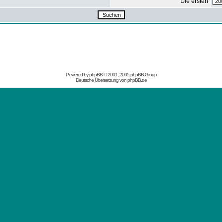
Die ersten
Powered by
phpBB
© 2001, 2005 phpBB Group
Deutsche Übersetzung von
phpBB.de