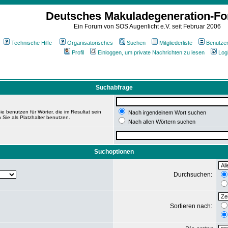
Deutsches Makuladegeneration-F
Ein Forum von SOS Augenlicht e.V. seit Februar 2006
Technische Hilfe
Organisatorisches
Suchen
Mitgliederliste
Benutze
Profil
Einloggen, um private Nachrichten zu lesen
Log
Suchabfrage
e benutzen für Wörter, die im Resultat sein
Nach irgendeinem Wort suchen
 Sie als Platzhalter benutzen.
Nach allen Wörtern suchen
Suchoptionen
Durchsuchen:
Sortieren nach: