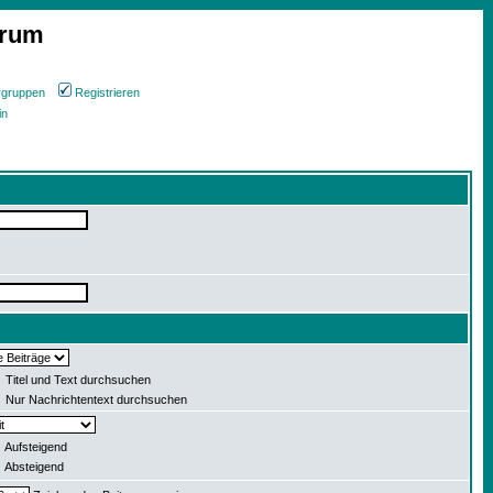
orum
rgruppen
Registrieren
in
Titel und Text durchsuchen
Nur Nachrichtentext durchsuchen
Aufsteigend
Absteigend