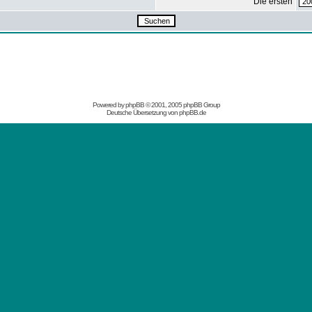
Die ersten
Powered by
phpBB
© 2001, 2005 phpBB Group
Deutsche Übersetzung von
phpBB.de