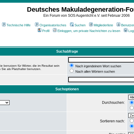
Deutsches Makuladegeneration-F
Ein Forum von SOS Augenlicht e.V. seit Februar 2006
Technische Hilfe
Organisatorisches
Suchen
Mitgliederliste
Benutze
Profil
Einloggen, um private Nachrichten zu lesen
Log
Suchabfrage
e benutzen für Wörter, die im Resultat sein
Nach irgendeinem Wort suchen
 Sie als Platzhalter benutzen.
Nach allen Wörtern suchen
Suchoptionen
Durchsuchen:
Sortieren nach: