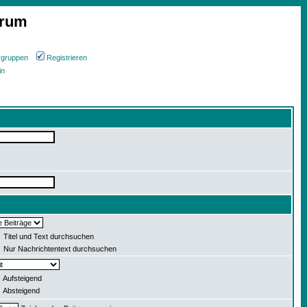
orum
rgruppen
Registrieren
in
Titel und Text durchsuchen
Nur Nachrichtentext durchsuchen
Aufsteigend
Absteigend