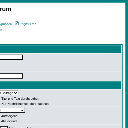
orum
rgruppen
Registrieren
in
Titel und Text durchsuchen
Nur Nachrichtentext durchsuchen
Aufsteigend
Absteigend