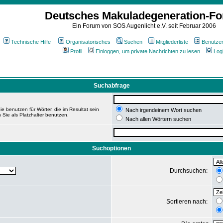
Deutsches Makuladegeneration-F
Ein Forum von SOS Augenlicht e.V. seit Februar 2006
Technische Hilfe
Organisatorisches
Suchen
Mitgliederliste
Benutze
Profil
Einloggen, um private Nachrichten zu lesen
Log
Suchabfrage
e benutzen für Wörter, die im Resultat sein
Nach irgendeinem Wort suchen
 Sie als Platzhalter benutzen.
Nach allen Wörtern suchen
Suchoptionen
Durchsuchen:
Sortieren nach: