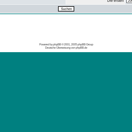
Die ersten
Powered by
phpBB
© 2001, 2005 phpBB Group
Deutsche Übersetzung von
phpBB.de