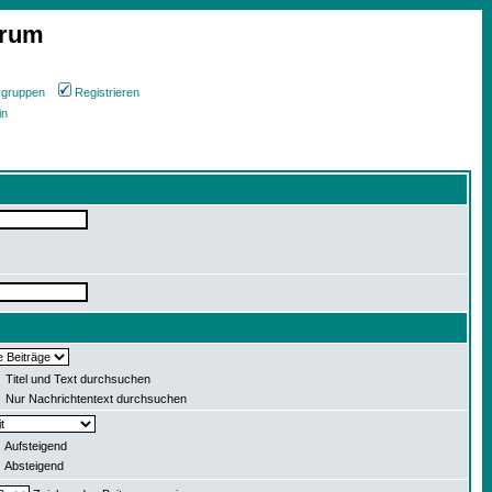
orum
rgruppen
Registrieren
in
Titel und Text durchsuchen
Nur Nachrichtentext durchsuchen
Aufsteigend
Absteigend