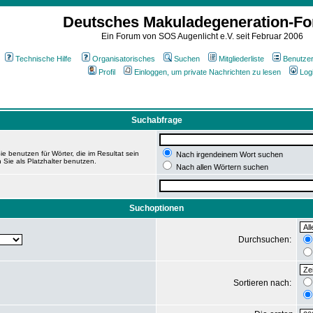
Deutsches Makuladegeneration-F
Ein Forum von SOS Augenlicht e.V. seit Februar 2006
Technische Hilfe
Organisatorisches
Suchen
Mitgliederliste
Benutze
Profil
Einloggen, um private Nachrichten zu lesen
Log
Suchabfrage
e benutzen für Wörter, die im Resultat sein
Nach irgendeinem Wort suchen
 Sie als Platzhalter benutzen.
Nach allen Wörtern suchen
Suchoptionen
Durchsuchen:
Sortieren nach: