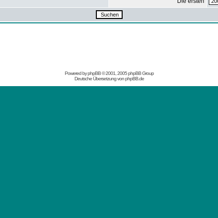
Die ersten
Powered by
phpBB
© 2001, 2005 phpBB Group
Deutsche Übersetzung von
phpBB.de