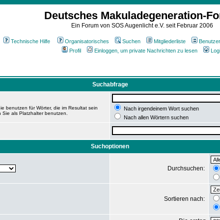
Deutsches Makuladegeneration-F
Ein Forum von SOS Augenlicht e.V. seit Februar 2006
Technische Hilfe
Organisatorisches
Suchen
Mitgliederliste
Benutze
Profil
Einloggen, um private Nachrichten zu lesen
Log
Suchabfrage
e benutzen für Wörter, die im Resultat sein
Nach irgendeinem Wort suchen
 Sie als Platzhalter benutzen.
Nach allen Wörtern suchen
Suchoptionen
Durchsuchen:
Sortieren nach: