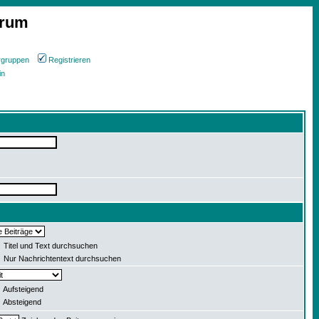
orum
rgruppen
Registrieren
in
Titel und Text durchsuchen
Nur Nachrichtentext durchsuchen
Aufsteigend
Absteigend