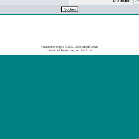
Die ersten
Powered by
phpBB
© 2001, 2005 phpBB Group
Deutsche Übersetzung von
phpBB.de