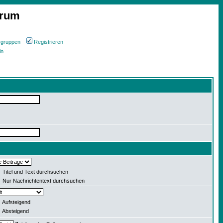
orum
rgruppen
Registrieren
in
Titel und Text durchsuchen
Nur Nachrichtentext durchsuchen
Aufsteigend
Absteigend