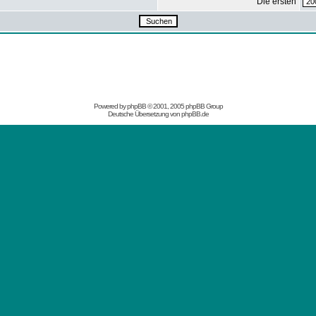
Die ersten
Powered by
phpBB
© 2001, 2005 phpBB Group
Deutsche Übersetzung von
phpBB.de