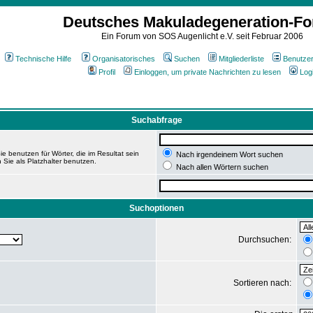
Deutsches Makuladegeneration-F
Ein Forum von SOS Augenlicht e.V. seit Februar 2006
Technische Hilfe
Organisatorisches
Suchen
Mitgliederliste
Benutze
Profil
Einloggen, um private Nachrichten zu lesen
Log
Suchabfrage
e benutzen für Wörter, die im Resultat sein
Nach irgendeinem Wort suchen
 Sie als Platzhalter benutzen.
Nach allen Wörtern suchen
Suchoptionen
Durchsuchen:
Sortieren nach: