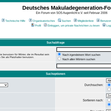
Deutsches Makuladegeneration-F
Ein Forum von SOS Augenlicht e.V. seit Februar 2006
Technische Hilfe
Organisatorisches
Suchen
Mitgliederliste
Benutze
Profil
Einloggen, um private Nachrichten zu lesen
Log
Suchabfrage
e benutzen für Wörter, die im Resultat sein
Nach irgendeinem Wort suchen
 Sie als Platzhalter benutzen.
Nach allen Wörtern suchen
Suchoptionen
Durchsuchen:
Sortieren nach: