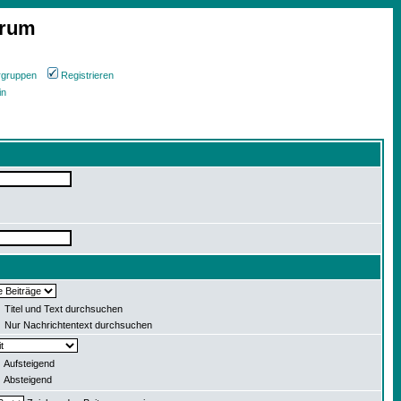
orum
rgruppen
Registrieren
in
Titel und Text durchsuchen
Nur Nachrichtentext durchsuchen
Aufsteigend
Absteigend