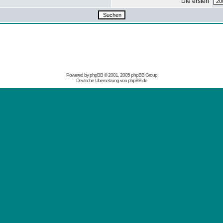
Die ersten
Powered by
phpBB
© 2001, 2005 phpBB Group
Deutsche Übersetzung von
phpBB.de