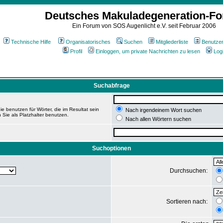
Deutsches Makuladegeneration-F
Ein Forum von SOS Augenlicht e.V. seit Februar 2006
Technische Hilfe
Organisatorisches
Suchen
Mitgliederliste
Benutze
Profil
Einloggen, um private Nachrichten zu lesen
Log
Suchabfrage
e benutzen für Wörter, die im Resultat sein
Nach irgendeinem Wort suchen
 Sie als Platzhalter benutzen.
Nach allen Wörtern suchen
Suchoptionen
Durchsuchen:
Sortieren nach: