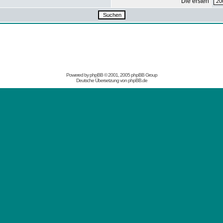
Die ersten
Powered by
phpBB
© 2001, 2005 phpBB Group
Deutsche Übersetzung von
phpBB.de