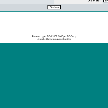
Die ersten
Powered by
phpBB
© 2001, 2005 phpBB Group
Deutsche Übersetzung von
phpBB.de