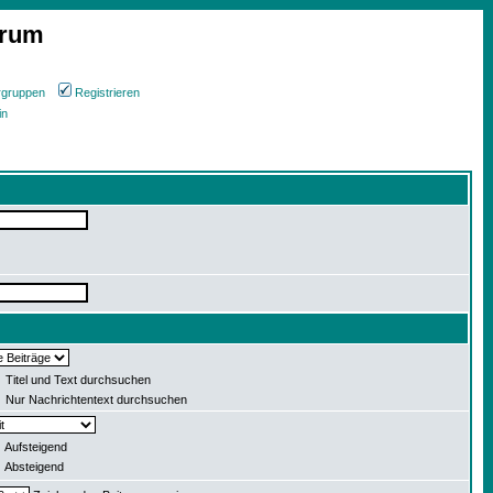
orum
rgruppen
Registrieren
in
Titel und Text durchsuchen
Nur Nachrichtentext durchsuchen
Aufsteigend
Absteigend