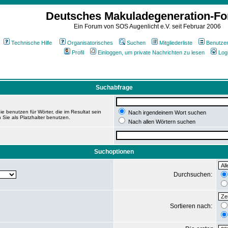
Deutsches Makuladegeneration-F
Ein Forum von SOS Augenlicht e.V. seit Februar 2006
Technische Hilfe
Organisatorisches
Suchen
Mitgliederliste
Benutze
Profil
Einloggen, um private Nachrichten zu lesen
Log
Suchabfrage
e benutzen für Wörter, die im Resultat sein
Nach irgendeinem Wort suchen
 Sie als Platzhalter benutzen.
Nach allen Wörtern suchen
Suchoptionen
Durchsuchen:
Sortieren nach: