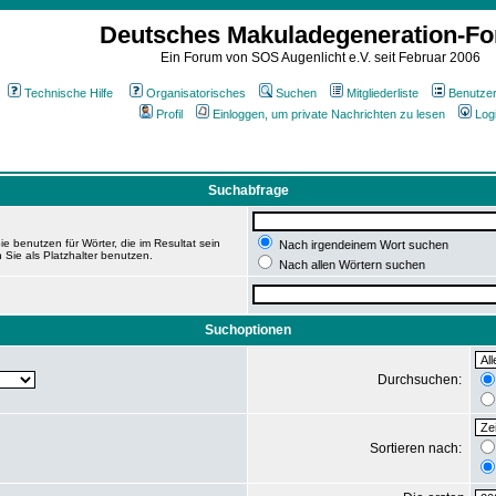
Deutsches Makuladegeneration-F
Ein Forum von SOS Augenlicht e.V. seit Februar 2006
Technische Hilfe
Organisatorisches
Suchen
Mitgliederliste
Benutze
Profil
Einloggen, um private Nachrichten zu lesen
Log
Suchabfrage
e benutzen für Wörter, die im Resultat sein
Nach irgendeinem Wort suchen
 Sie als Platzhalter benutzen.
Nach allen Wörtern suchen
Suchoptionen
Durchsuchen:
Sortieren nach: