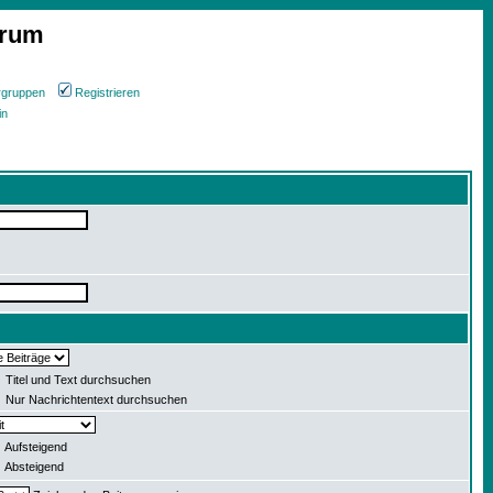
orum
rgruppen
Registrieren
in
Titel und Text durchsuchen
Nur Nachrichtentext durchsuchen
Aufsteigend
Absteigend