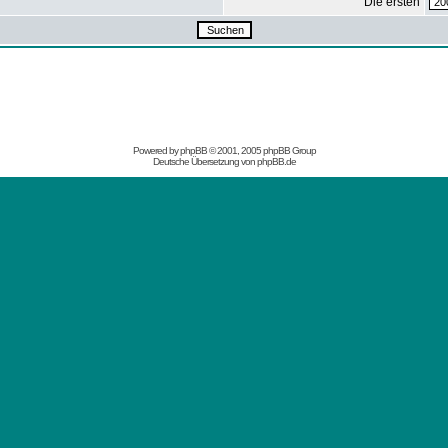
Die ersten
Powered by
phpBB
© 2001, 2005 phpBB Group
Deutsche Übersetzung von
phpBB.de