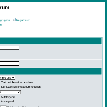
orum
rgruppen
Registrieren
in
Titel und Text durchsuchen
Nur Nachrichtentext durchsuchen
Aufsteigend
Absteigend