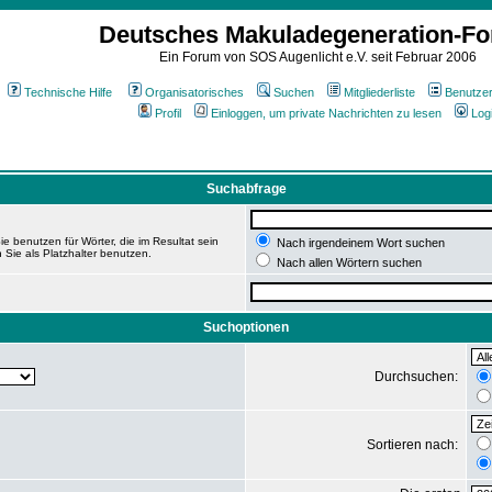
Deutsches Makuladegeneration-F
Ein Forum von SOS Augenlicht e.V. seit Februar 2006
Technische Hilfe
Organisatorisches
Suchen
Mitgliederliste
Benutze
Profil
Einloggen, um private Nachrichten zu lesen
Log
Suchabfrage
e benutzen für Wörter, die im Resultat sein
Nach irgendeinem Wort suchen
 Sie als Platzhalter benutzen.
Nach allen Wörtern suchen
Suchoptionen
Durchsuchen:
Sortieren nach: