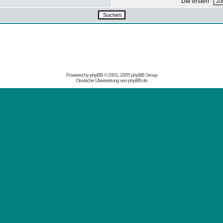
Die ersten
Powered by
phpBB
© 2001, 2005 phpBB Group
Deutsche Übersetzung von
phpBB.de