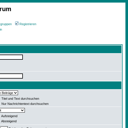
orum
rgruppen
Registrieren
in
Titel und Text durchsuchen
Nur Nachrichtentext durchsuchen
Aufsteigend
Absteigend