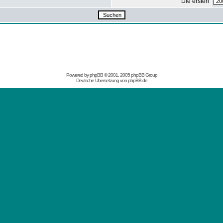
Die ersten
Powered by
phpBB
© 2001, 2005 phpBB Group
Deutsche Übersetzung von
phpBB.de