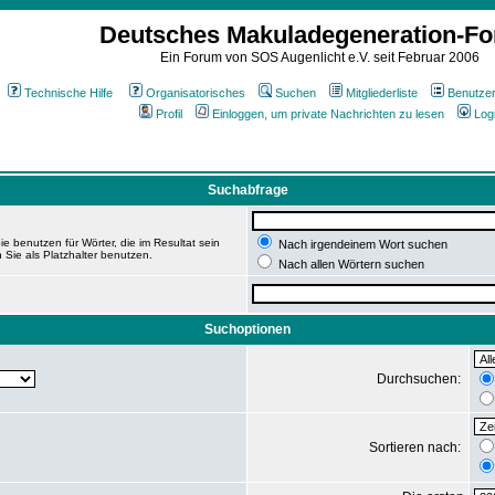
Deutsches Makuladegeneration-F
Ein Forum von SOS Augenlicht e.V. seit Februar 2006
Technische Hilfe
Organisatorisches
Suchen
Mitgliederliste
Benutze
Profil
Einloggen, um private Nachrichten zu lesen
Log
Suchabfrage
e benutzen für Wörter, die im Resultat sein
Nach irgendeinem Wort suchen
 Sie als Platzhalter benutzen.
Nach allen Wörtern suchen
Suchoptionen
Durchsuchen:
Sortieren nach: