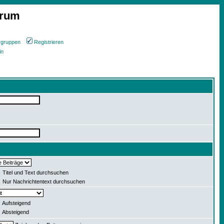
orum
rgruppen
Registrieren
in
Titel und Text durchsuchen
Nur Nachrichtentext durchsuchen
Aufsteigend
Absteigend