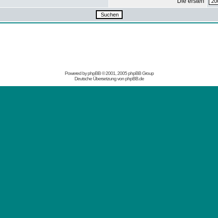
Die ersten
Powered by
phpBB
© 2001, 2005 phpBB Group
Deutsche Übersetzung von
phpBB.de