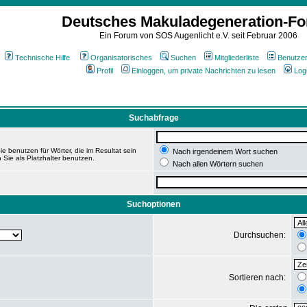
Deutsches Makuladegeneration-F
Ein Forum von SOS Augenlicht e.V. seit Februar 2006
Technische Hilfe
Organisatorisches
Suchen
Mitgliederliste
Benutze
Profil
Einloggen, um private Nachrichten zu lesen
Log
Suchabfrage
e benutzen für Wörter, die im Resultat sein
Nach irgendeinem Wort suchen
 Sie als Platzhalter benutzen.
Nach allen Wörtern suchen
Suchoptionen
Durchsuchen:
Sortieren nach: