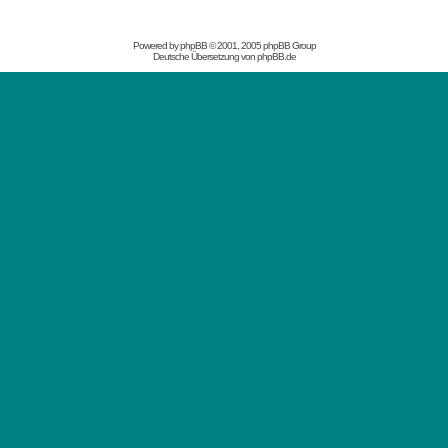
Powered by
phpBB
© 2001, 2005 phpBB Group
Deutsche Übersetzung von
phpBB.de