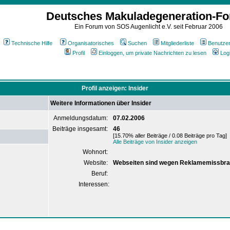
Deutsches Makuladegeneration-F
Ein Forum von SOS Augenlicht e.V. seit Februar 2006
Technische Hilfe
Organisatorisches
Suchen
Mitgliederliste
Benutze
Profil
Einloggen, um private Nachrichten zu lesen
Log
Profil anzeigen: Insider
Weitere Informationen über Insider
Anmeldungsdatum:
07.02.2006
Beiträge insgesamt:
46
[15.70% aller Beiträge / 0.08 Beiträge pro Tag]
Alle Beiträge von Insider anzeigen
Wohnort:
Website:
Webseiten sind wegen Reklamemissbra
Beruf:
Interessen: