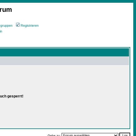
orum
rgruppen
Registrieren
in
uch gesperrt!
Gehe zu: