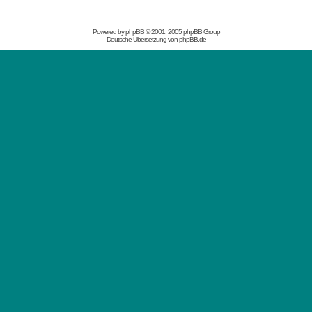
Powered by
phpBB
© 2001, 2005 phpBB Group
Deutsche Übersetzung von
phpBB.de