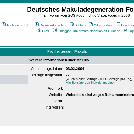
Deutsches Makuladegeneration-F
Ein Forum von SOS Augenlicht e.V. seit Februar 2006
Technische Hilfe
Organisatorisches
Suchen
Mitgliederliste
Benutze
Profil
Einloggen, um private Nachrichten zu lesen
Log
Profil anzeigen: Makula
Weitere Informationen über Makula
Anmeldungsdatum:
03.02.2006
Beiträge insgesamt:
77
[26.28% aller Beiträge / 0.14 Beiträge pro Tag]
Alle Beiträge von Makula anzeigen
Wohnort:
Website:
Webseiten sind wegen Reklamemissbra
Beruf:
Interessen: