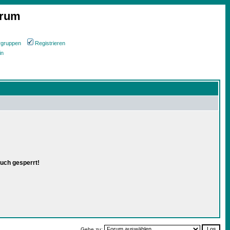
orum
rgruppen
Registrieren
in
uch gesperrt!
Gehe zu: