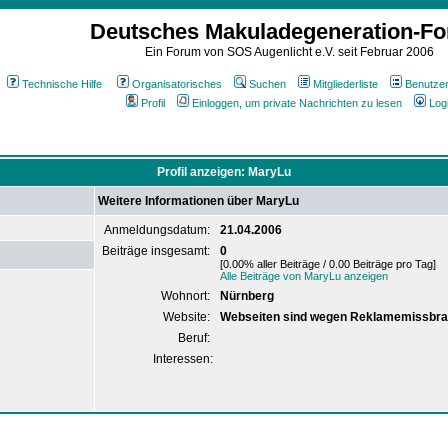
Deutsches Makuladegeneration-F
Ein Forum von SOS Augenlicht e.V. seit Februar 2006
Technische Hilfe
Organisatorisches
Suchen
Mitgliederliste
Benutze
Profil
Einloggen, um private Nachrichten zu lesen
Log
Profil anzeigen: MaryLu
Weitere Informationen über MaryLu
Anmeldungsdatum:
21.04.2006
Beiträge insgesamt:
0
[0.00% aller Beiträge / 0.00 Beiträge pro Tag]
Alle Beiträge von MaryLu anzeigen
Wohnort:
Nürnberg
Website:
Webseiten sind wegen Reklamemissbra
Beruf:
Interessen: