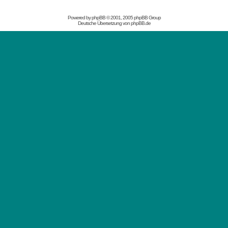
Powered by
phpBB
© 2001, 2005 phpBB Group
Deutsche Übersetzung von
phpBB.de