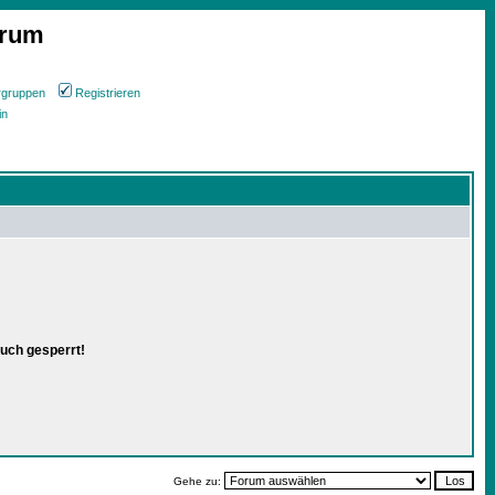
orum
rgruppen
Registrieren
in
uch gesperrt!
Gehe zu: